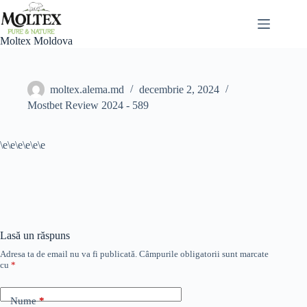
Sari
la
conținut
Moltex Moldova
moltex.alema.md
decembrie 2, 2024
Mostbet Review 2024 - 589
\e\e\e\e\e\e
Lasă un răspuns
Adresa ta de email nu va fi publicată.
Câmpurile obligatorii sunt marcate
cu
*
Nume
*